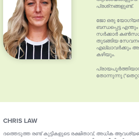
പ്രശ്‌നങ്ങളുണ്ട്.
ജോ ഒരു യോഗ്യത
ബന്ധപ്പെട്ട എന്ത
സർക്കാർ കൺസൾട്
തുടങ്ങിയ സേവനങ
എല്ലാവർക്കും അ
കഴിയും.
പ്രായപൂർത്തിയായ
തോന്നുന്നു ("തെറ
CHRIS LAW
ദത്തെടുത്ത രണ്ട് കുട്ടികളുടെ രക്ഷിതാവ്, അധിക ആവശ്യങ