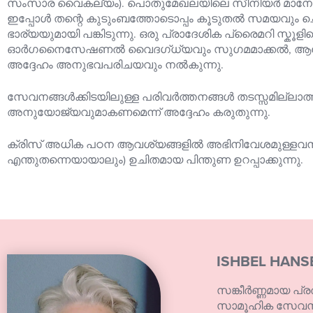
സംസാര വൈകല്യം). പൊതുമേഖലയിലെ സീനിയർ മാനേജ്‌മെ
ഇപ്പോൾ തന്റെ കുടുംബത്തോടൊപ്പം കൂടുതൽ സമയവും ചെ
ഭാര്യയുമായി പങ്കിടുന്നു. ഒരു പ്രാദേശിക പ്രൈമറി സ്ക
ഓർഗനൈസേഷണൽ വൈദഗ്ധ്യവും സുഗമമാക്കൽ, ആരോഗ്യം 
അദ്ദേഹം അനുഭവപരിചയവും നൽകുന്നു.
സേവനങ്ങൾക്കിടയിലുള്ള പരിവർത്തനങ്ങൾ തടസ്സമില്ലാത
അനുയോജ്യവുമാകണമെന്ന് അദ്ദേഹം കരുതുന്നു.
ക്രിസ് അധിക പഠന ആവശ്യങ്ങളിൽ അഭിനിവേശമുള്ളവനാണ
എന്തുതന്നെയായാലും) ഉചിതമായ പിന്തുണ ഉറപ്പാക്കുന്നു.
ISHBEL HANS
സങ്കീർണ്ണമായ പ
സാമൂഹിക സേവനങ