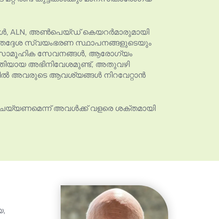
ൾ, ALN, അൺപെയ്ഡ് കെയറർമാരുമായി
ുള്ള തദ്ദേശ സ്വയംഭരണ സ്ഥാപനങ്ങളുടെയും
സം, സാമൂഹിക സേവനങ്ങൾ, ആരോഗ്യം
അതിയായ അഭിനിവേശമുണ്ട്, അതുവഴി
്തിൽ അവരുടെ ആവശ്യങ്ങൾ നിറവേറ്റാൻ
ം ചെയ്യണമെന്ന് അവൾക്ക് വളരെ ശക്തമായി
യ,