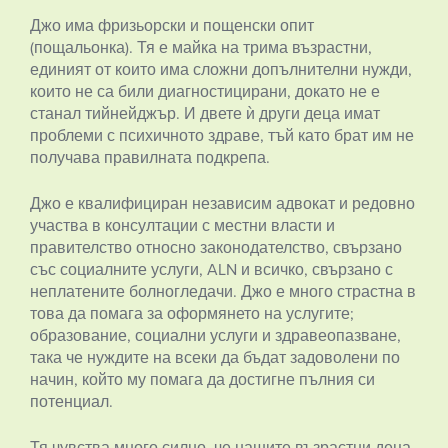
Джо има фризьорски и пощенски опит
(пощальонка). Тя е майка на трима възрастни,
единият от които има сложни допълнителни нужди,
които не са били диагностицирани, докато не е
станал тийнейджър. И двете ѝ други деца имат
проблеми с психичното здраве, тъй като брат им не
получава правилната подкрепа.
Джо е квалифициран независим адвокат и редовно
участва в консултации с местни власти и
правителство относно законодателство, свързано
със социалните услуги, ALN и всичко, свързано с
неплатените болногледачи. Джо е много страстна в
това да помага за оформянето на услугите;
образование, социални услуги и здравеопазване,
така че нуждите на всеки да бъдат задоволени по
начин, който му помага да достигне пълния си
потенциал.
Тя чувства много силно, че нашите възрастни деца