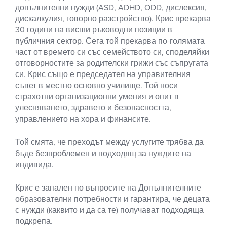
допълнителни нужди (ASD, ADHD, ODD, дислексия,
дискалкулия, говорно разстройство). Крис прекарва
30 години на висши ръководни позиции в
публичния сектор. Сега той прекарва по-голямата
част от времето си със семейството си, споделяйки
отговорностите за родителски грижи със съпругата
си. Крис също е председател на управителния
съвет в местно основно училище. Той носи
страхотни организационни умения и опит в
улесняването, здравето и безопасността,
управлението на хора и финансите.
Той смята, че преходът между услугите трябва да
бъде безпроблемен и подходящ за нуждите на
индивида.
Крис е запален по въпросите на Допълнителните
образователни потребности и гарантира, че децата
с нужди (каквито и да са те) получават подходяща
подкрепа.