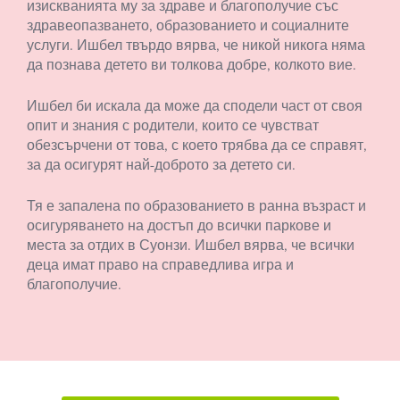
изискванията му за здраве и благополучие със
здравеопазването, образованието и социалните
услуги. Ишбел твърдо вярва, че никой никога няма
да познава детето ви толкова добре, колкото вие.
Ишбел би искала да може да сподели част от своя
опит и знания с родители, които се чувстват
обезсърчени от това, с което трябва да се справят,
за да осигурят най-доброто за детето си.
Тя е запалена по образованието в ранна възраст и
осигуряването на достъп до всички паркове и
места за отдих в Суонзи. Ишбел вярва, че всички
деца имат право на справедлива игра и
благополучие.