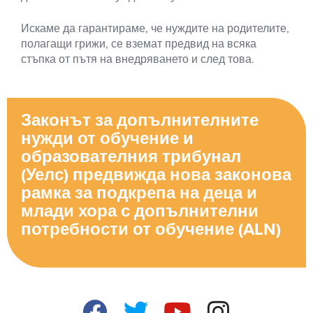
Искаме да гарантираме, че нуждите на родителите,
полагащи грижи, се вземат предвид на всяка
стъпка от пътя на внедряването и след това.
Законът за допълнителните
нужди от обучение и
образователния трибунал
(Уелс) предвижда нова законова
рамка за подкрепа на деца и
млади хора с допълнителни
потребности от обучение (ALN)