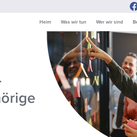
Heim
Was wir tun
Wer wir sind
B
r
örige