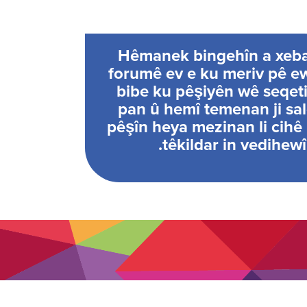
Hêmanek bingehîn a xeb
forumê ev e ku meriv pê e
bibe ku pêşiyên wê seqet
pan û hemî temenan ji sa
pêşîn heya mezinan li cihê
têkildar in vedihewî