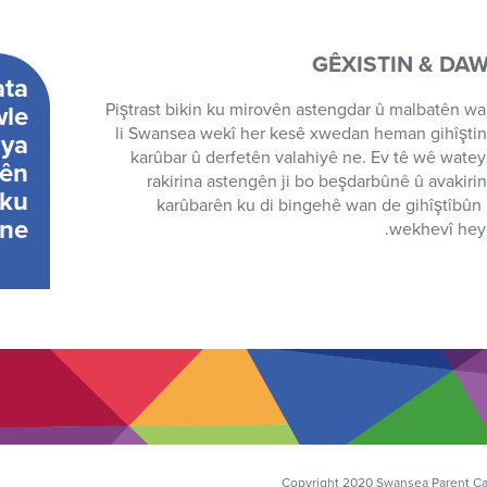
GÊXISTIN & DAW
ata
Piştrast bikin ku mirovên astengdar û malbatên w
wle
li Swansea wekî her kesê xwedan heman gihîşti
iya
karûbar û derfetên valahiyê ne. Ev tê wê wate
lên
rakirina astengên ji bo beşdarbûnê û avakiri
 ku
karûbarên ku di bingehê wan de gihîştîbûn
ne.
wekhevî hey