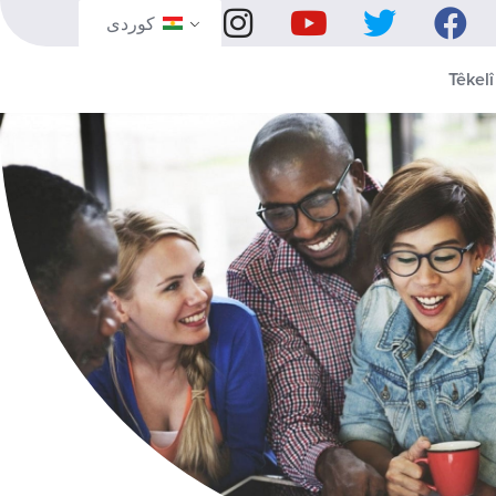
كوردی‎
Têkelî