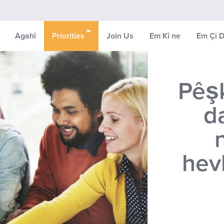
Agahî
Priorities
Join Us
Em Kî ne
Em Çi D
Pêşk
d
hev