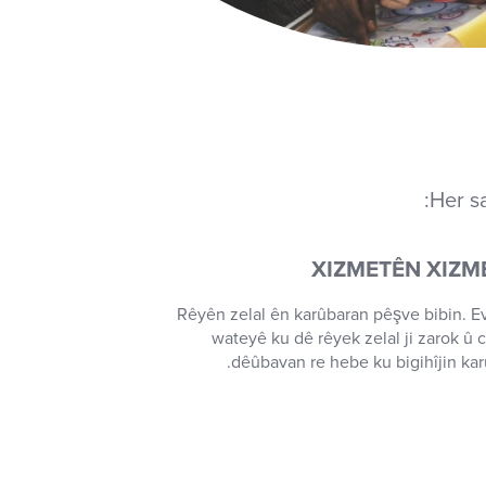
Her sa
XIZMETÊN XIZM
Rêyên zelal ên karûbaran pêşve bibin. E
wateyê ku dê rêyek zelal ji zarok û 
dêûbavan re hebe ku bigihîjin kar