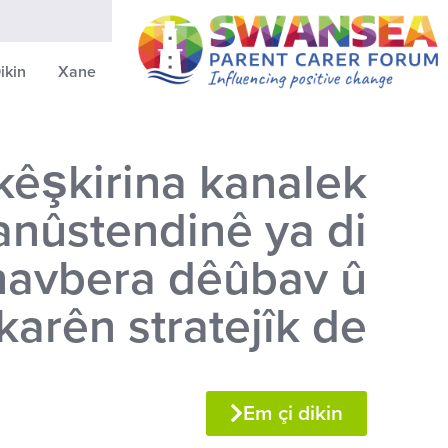
ikin
Xane
êşkirina kanalek
anûstendinê ya di
navbera dêûbav û
karên stratejîk de
Em çi dikin