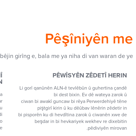
Pêşîniyên me
ibêjin girîng e, bala me ya niha di van waran de ye:
Î
PÊWÎSYÊN ZÊDETÎ HERIN
N
Li gorî qanûnên ALN-ê tevlêbûn û guhertina çandê
na
bi dest bixin. Ev dê wateya zarok û
ar
ciwan bi awakî guncaw bi rêya Perwerdehiyê têne
ku
piştgirî kirin û ku dêûbav lênêrin zêdetir in
di
bi pisporên ku di hevdîtina zarok û ciwanên xwe de
bo
beşdar in bi hevkariyek wekhev re dixebitin
e.
pêdiviyên mirovan.