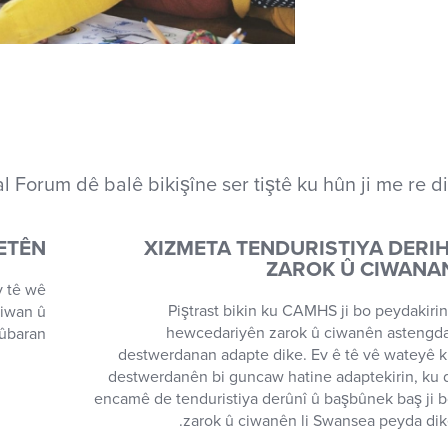
l Forum dê balê bikişîne ser tiştê ku hûn ji me re d
ETÊN
XIZMETA TENDURISTIYA DERIH
ZAROK Û CIWANA
v tê wê
Piştrast bikin ku CAMHS ji bo peydakiri
ciwan û
hewcedariyên zarok û ciwanên astengd
ûbaran.
destwerdanan adapte dike. Ev ê tê vê wateyê 
destwerdanên bi guncaw hatine adaptekirin, ku 
encamê de tenduristiya derûnî û başbûnek baş ji 
zarok û ciwanên li Swansea peyda dik