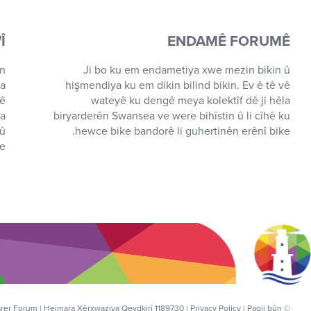
Î
ENDAMÊ FORUMÊ
an
Ji bo ku em endametiya xwe mezin bikin û
na
hişmendiya ku em dikin bilind bikin. Ev ê tê vê
yê
wateyê ku dengê meya kolektîf dê ji hêla
na
biryarderên Swansea ve were bihîstin û li cîhê ku
 û
hewce bike bandorê li guhertinên erênî bike.
e.
Privacy Policy
|
Paqij bûn
© Copyright 2020 Swansea Parent Carer Forum | Hejmara Xêrxwaziya Qeydkirî 1189730 |