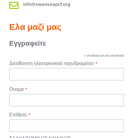
info@swanseapcf.org
Ελα μαζί μας
Εγγραφείτε
*
υποδεικνύει ότι απαιτείται
*
Διεύθυνση ηλεκτρονικού ταχυδρομείου
*
Ονομα
*
Επίθετο